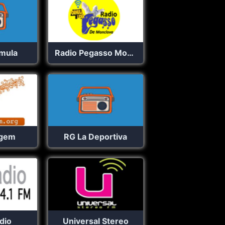
rmula
Radio Pegasso Monclova
ogem
RG La Deportiva
dio
Universal Stereo