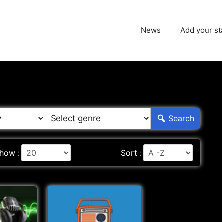
News
Add your st
Search
how :
Sort :