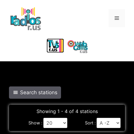
Skip
to
Menu
content
Search stations
Showing 1 - 4 of 4 stations
Show :
Sort :