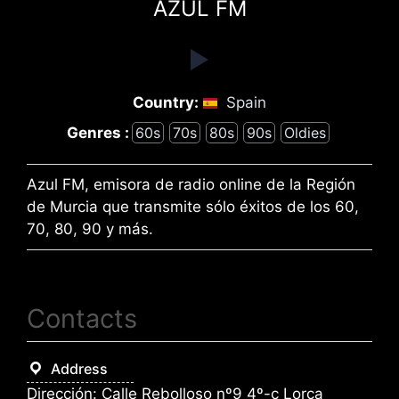
AZUL FM
Country:
Spain
Genres :
60s
70s
80s
90s
Oldies
Azul FM, emisora de radio online de la Región
de Murcia que transmite sólo éxitos de los 60,
70, 80, 90 y más.
Contacts
Address
Dirección: Calle Rebolloso nº9 4º-c Lorca