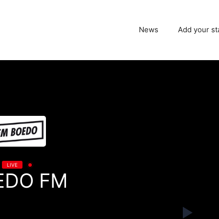
News
Add your st
LIVE
EDO FM