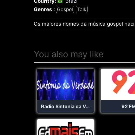
Country:
Brazil
Genres :
Gospel
Talk
Os maiores nomes da música gospel naci
You also may like
Radio Sintonia da Verdade
92 F