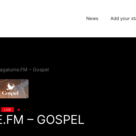
News
Add your st
agalume.FM – Gospel
LIVE
.FM – GOSPEL